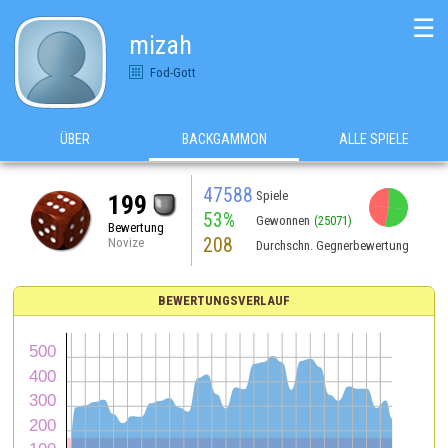
☰
mizah
Fod-Gott
ÜBER
BACKGAMMON
ALLE SPIELE
47588
Spiele
199
53%
Gewonnen
(25071)
Bewertung
208
Novize
Durchschn. Gegnerbewertung
BEWERTUNGSVERLAUF