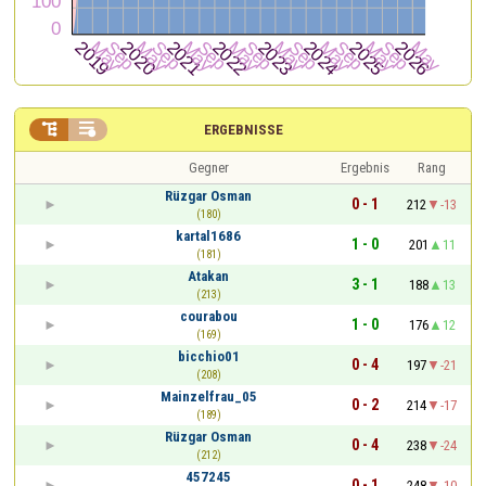


ERGEBNISSE
Gegner
Ergebnis
Rang
Rüzgar Osman
0 - 1
212
-13
(180)
kartal1686
1 - 0
201
11
(181)
Atakan
3 - 1
188
13
(213)
courabou
1 - 0
176
12
(169)
bicchio01
0 - 4
197
-21
(208)
Mainzelfrau_05
0 - 2
214
-17
(189)
Rüzgar Osman
0 - 4
238
-24
(212)
457245
0 - 1
248
-10