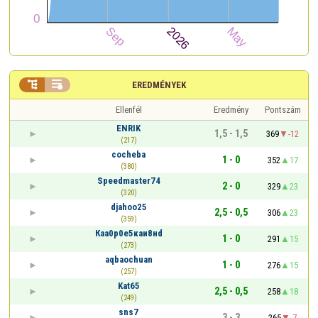


EREDMÉNYEK
Ellenfél
Eredmény
Pontszám
ENRIK
1,5 - 1,5
369
-12
(217)
cocheba
1 - 0
352
17
(380)
Speedmaster74
2 - 0
329
23
(320)
djahoo25
2,5 - 0,5
306
23
(359)
Кaа0р0е5кaи8нd
1 - 0
291
15
(273)
aqbaochuan
1 - 0
276
15
(257)
Kat65
2,5 - 0,5
258
18
(249)
sns7
3 - 3
265
-7