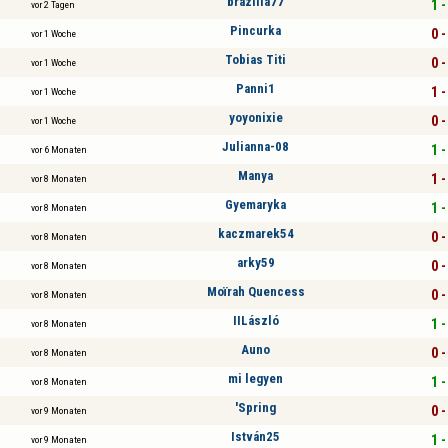
brazilia77
1 -
vor 2 Tagen
Pincurka
0 -
vor 1 Woche
Tobias Titi
0 -
vor 1 Woche
Panni1
1 -
vor 1 Woche
yoyonixie
0 -
vor 1 Woche
Julianna-08
1 -
vor 6 Monaten
Manya
1 -
vor 8 Monaten
Gyemaryka
1 -
vor 8 Monaten
kaczmarek54
0 -
vor 8 Monaten
arky59
0 -
vor 8 Monaten
Moïrah Quencess
0 -
vor 8 Monaten
IILászló
1 -
vor 8 Monaten
Auno
0 -
vor 8 Monaten
mi legyen
1 -
vor 8 Monaten
'Spring
0 -
vor 9 Monaten
István25
1 -
vor 9 Monaten