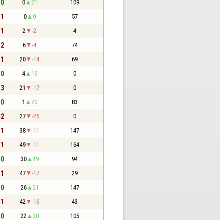
 0
0
21
109
 1
0
0
57
 1
2
-2
4
 2
6
-4
74
 1
20
-14
69
 0
4
16
0
 3
21
-17
0
 0
1
20
83
 2
27
-26
0
 1
38
-11
147
 1
49
-11
164
 0
30
19
94
 1
47
-17
29
 0
26
21
147
 1
42
-16
43
 0
22
20
105