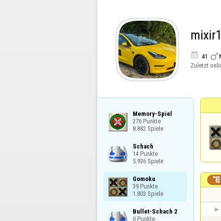
mixir


41
Zuletzt onli
Memory-Spiel

276 Punkte

8.882 Spiele
Schach

14 Punkte

5.936 Spiele
Gomoku


39 Punkte

1.803 Spiele
Bullet-Schach 2

0 Punkte
