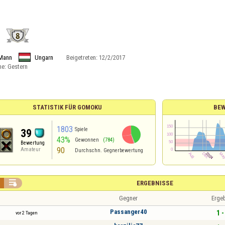
1
Mann
Ungarn
Beigetreten:
12/2/2017
ne:
Gestern
STATISTIK FÜR GOMOKU
BE
1803
Spiele
39
43%
Gewonnen
(784)
Bewertung
90
Amateur
Durchschn. Gegnerbewertung

ERGEBNISSE
Gegner
Erge
Passanger40
1 -
vor 2 Tagen