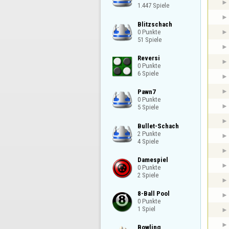
1.447 Spiele
Blitzschach

0 Punkte

51 Spiele
Reversi

0 Punkte

6 Spiele
Pawn7

0 Punkte

5 Spiele
Bullet-Schach

2 Punkte

4 Spiele
Damespiel

0 Punkte

2 Spiele
8-Ball Pool

0 Punkte

1 Spiel
Bowling
