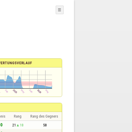
☰
WERTUNGSVERLAUF
bnis
Rang
Rang des Gegners
 0
21
18
58