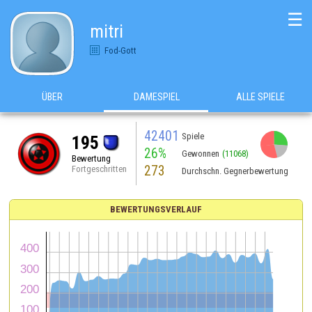
☰
mitri
Fod-Gott
ÜBER
DAMESPIEL
ALLE SPIELE
42401
Spiele
195
26%
Gewonnen
(11068)
Bewertung
273
Fortgeschritten
Durchschn. Gegnerbewertung
BEWERTUNGSVERLAUF