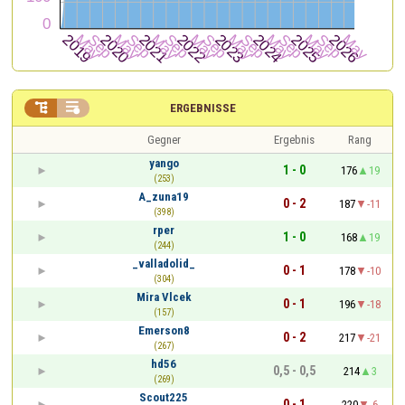


ERGEBNISSE
Gegner
Ergebnis
Rang
yango
1 - 0
176
19
(253)
A_zuna19
0 - 2
187
-11
(398)
rper
1 - 0
168
19
(244)
_valladolid_
0 - 1
178
-10
(304)
Mira Vlcek
0 - 1
196
-18
(157)
Emerson8
0 - 2
217
-21
(267)
hd56
0,5 - 0,5
214
3
(269)
Scout225
0 - 1
220
-6