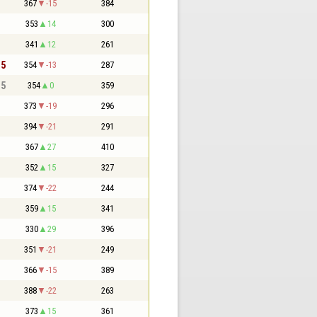
367
-15
384
353
14
300
341
12
261
,5
354
-13
287
,5
354
0
359
373
-19
296
394
-21
291
367
27
410
352
15
327
374
-22
244
359
15
341
330
29
396
351
-21
249
366
-15
389
388
-22
263
373
15
361