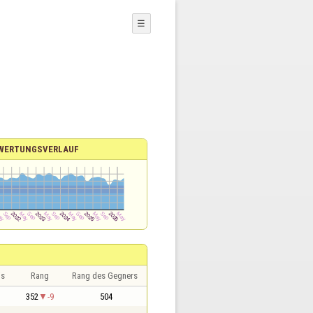
☰
WERTUNGSVERLAUF
is
Rang
Rang des Gegners
352
-9
504