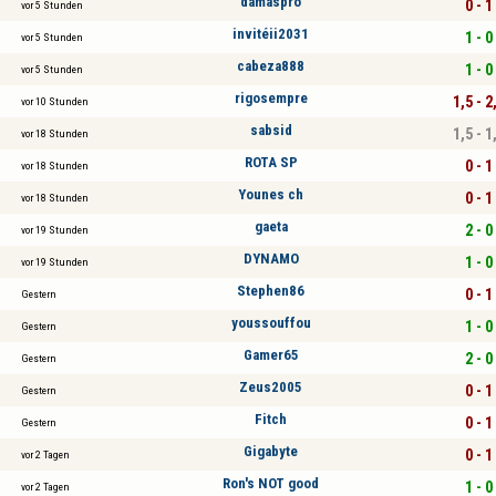
damaspro
0 - 1
vor 5 Stunden
invitéii2031
1 - 0
vor 5 Stunden
cabeza888
1 - 0
vor 5 Stunden
rigosempre
1,5 - 2
vor 10 Stunden
sabsid
1,5 - 1
vor 18 Stunden
ROTA SP
0 - 1
vor 18 Stunden
Younes ch
0 - 1
vor 18 Stunden
gaeta
2 - 0
vor 19 Stunden
DYNAMO
1 - 0
vor 19 Stunden
Stephen86
0 - 1
Gestern
youssouffou
1 - 0
Gestern
Gamer65
2 - 0
Gestern
Zeus2005
0 - 1
Gestern
Fitch
0 - 1
Gestern
Gigabyte
0 - 1
vor 2 Tagen
Ron's NOT good
1 - 0
vor 2 Tagen