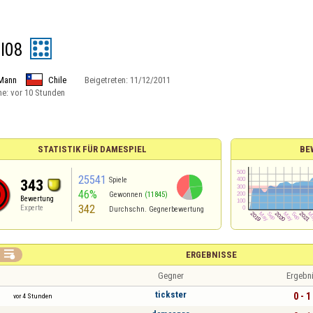
l08
Mann
Chile
Beigetreten:
11/12/2011
ne:
vor 10 Stunden
STATISTIK FÜR DAMESPIEL
BE
25541
Spiele
343
46%
Gewonnen
(11845)
Bewertung
342
Experte
Durchschn. Gegnerbewertung

ERGEBNISSE
Gegner
Ergebn
tickster
0 - 1
vor 4 Stunden