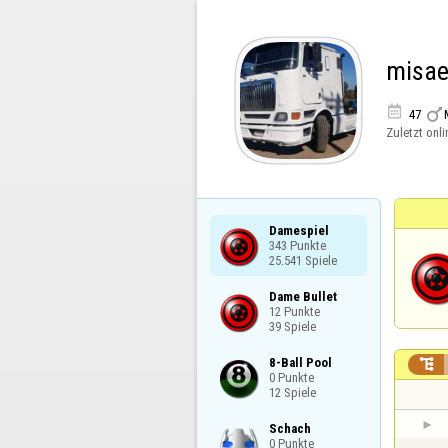
misae


47
Zuletzt onli
Damespiel

343 Punkte

25.541 Spiele
Dame Bullet

12 Punkte

39 Spiele
8-Ball Pool


0 Punkte

12 Spiele
Schach

0 Punkte
