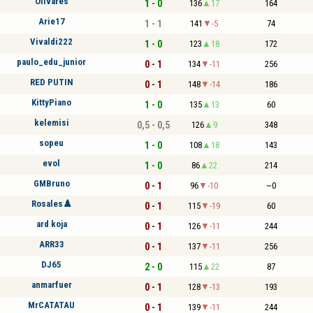
Olivares
1 - 0
136
17
164
Arie17
1 - 1
141
-5
74
Vivaldi222
1 - 0
123
18
172
paulo_edu_junior
0 - 1
134
-11
256
RED PUTIN
0 - 1
148
-14
186
KittyPiano
1 - 0
135
13
60
kelemisi
0,5 - 0,5
126
9
348
sopeu
1 - 0
108
18
143
evol
1 - 0
86
22
214
GMBruno
0 - 1
96
-10
~0
Rosales♟️
0 - 1
115
-19
60
ard koja
0 - 1
126
-11
244
ARR33
0 - 1
137
-11
256
DJ65
2 - 0
115
22
87
anmarfuer
0 - 1
128
-13
193
MrCATATAU
0 - 1
139
-11
244