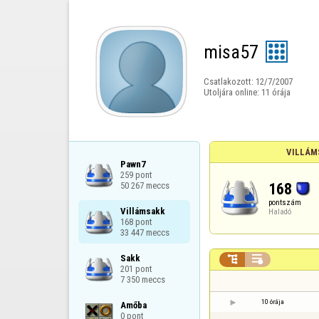
misa57
Csatlakozott:
12/7/2007
Utoljára online:
11 órája
VILLÁM
Pawn7

259 pont

168
50 267 meccs
pontszám
Villámsakk

Haladó
168 pont

33 447 meccs
Sakk



201 pont

7 350 meccs
10 órája
Amőba

0 pont
