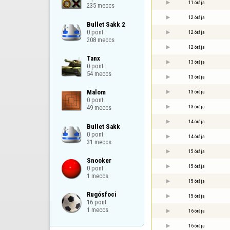
11 órája
235 meccs
12 órája
Bullet Sakk 2

0 pont

12 órája
208 meccs
12 órája
Tanx

13 órája
0 pont

54 meccs
13 órája
Malom

13 órája
0 pont

13 órája
49 meccs
14 órája
Bullet Sakk

0 pont

14 órája
31 meccs
15 órája
Snooker

15 órája
0 pont

1 meccs
15 órája
Rugósfoci

15 órája
16 pont

1 meccs
16 órája
16 órája