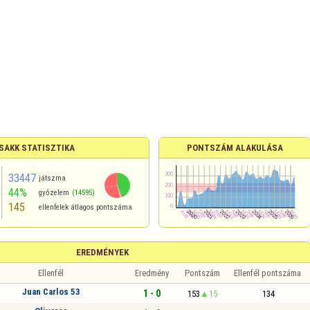
SAKK STATISZTIKA
PONTSZÁM ALAKULÁSA
33447
játszma
44%
győzelem
(14595)
145
ellenfelek átlagos pontszáma
EREDMÉNYEK
Ellenfél
Eredmény
Pontszám
Ellenfél pontszáma
Juan Carlos 53
1 - 0
153
15
134