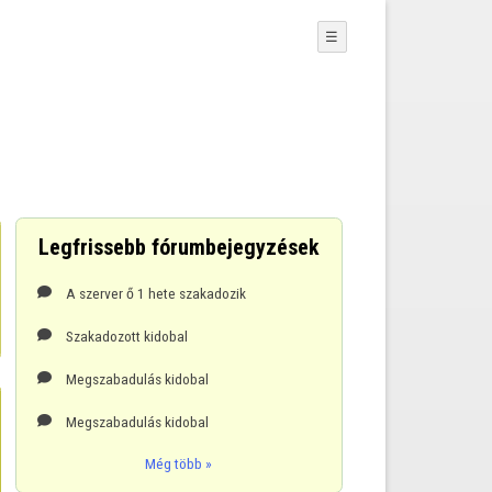
☰
Legfrissebb fórumbejegyzések
A szerver ő 1 hete szakadozik

Szakadozott kidobal

Megszabadulás kidobal

Megszabadulás kidobal

Még több »