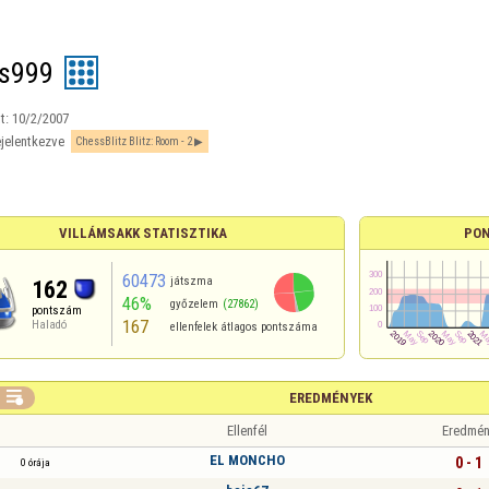
s999
t:
10/2/2007
jelentkezve
ChessBlitz Blitz: Room - 2
VILLÁMSAKK STATISZTIKA
PON
60473
játszma
162
46%
győzelem
(27862)
pontszám
167
Haladó
ellenfelek átlagos pontszáma

EREDMÉNYEK
Ellenfél
Eredmén
EL MONCHO
0 - 1
0 órája