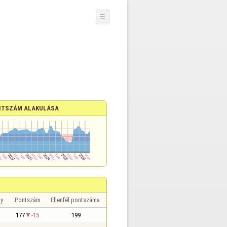
☰
TSZÁM ALAKULÁSA
y
Pontszám
Ellenfél pontszáma
177
-15
199