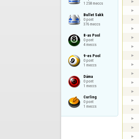
1 258 meccs
Bullet Sakk

0 pont

376 meccs
8-as Pool

0 pont

4 meccs
9-es Pool

0 pont

1 meccs
Dáma

0 pont

1 meccs
Curling

0 pont

1 meccs