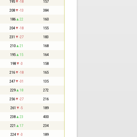
195
-18
157
208
-13
384
186
22
160
204
-18
155
231
-27
183
210
21
168
195
15
164
198
-3
158
216
-18
165
247
-31
135
229
18
272
256
-27
216
261
-5
189
238
23
400
221
17
234
224
-3
189