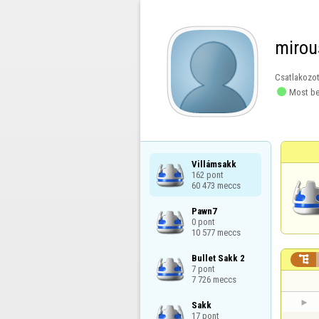
mirou
Csatlakozot

Most be
Villámsakk

162 pont

60 473 meccs
Pawn7

0 pont

10 577 meccs
Bullet Sakk 2


7 pont

7 726 meccs
Sakk

17 pont
