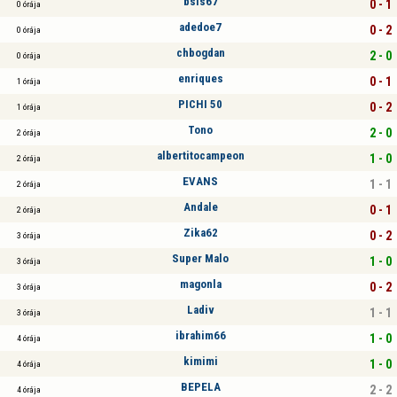
bsis67
0 - 1
0 órája
adedoe7
0 - 2
0 órája
chbogdan
2 - 0
0 órája
enriques
0 - 1
1 órája
PICHI 50
0 - 2
1 órája
Tono
2 - 0
2 órája
albertitocampeon
1 - 0
2 órája
EVANS
1 - 1
2 órája
Andale
0 - 1
2 órája
Zika62
0 - 2
3 órája
Super Malo
1 - 0
3 órája
magonla
0 - 2
3 órája
Ladiv
1 - 1
3 órája
ibrahim66
1 - 0
4 órája
kimimi
1 - 0
4 órája
BEPELA
2 - 2
4 órája