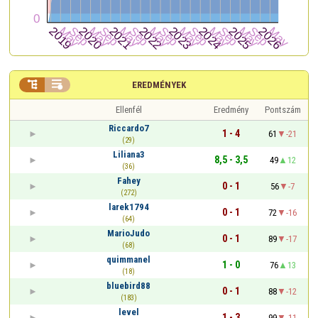


EREDMÉNYEK
Ellenfél
Eredmény
Pontszám
Riccardo7
1 - 4
61
-21
(29)
Liliana3
8,5 - 3,5
49
12
(36)
Fahey
0 - 1
56
-7
(272)
larek1794
0 - 1
72
-16
(64)
MarioJudo
0 - 1
89
-17
(68)
quimmanel
1 - 0
76
13
(18)
bluebird88
0 - 1
88
-12
(183)
level
1 - 3
99
-11