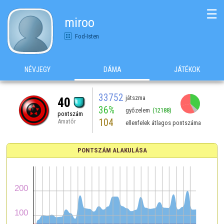
☰
miroo
Fod-Isten
NÉVJEGY
DÁMA
JÁTÉKOK
33752
játszma
40
36%
győzelem
(12188)
pontszám
104
Amatőr
ellenfelek átlagos pontszáma
PONTSZÁM ALAKULÁSA