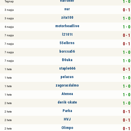
varroner
1 - 0
Tegnap
nur
0 - 1
3 napja
zita100
1 - 0
3 napja
motorheadlive
1 - 0
6 napja
l2101t
0 - 1
7 napja
55elbrns
0 - 1
7 napja
borcsa56
1 - 0
7 napja
Đ0uka
1 - 0
7 napja
staple666
0 - 1
1 hete
pelacus
1 - 0
1 hete
zagoracdalmo
1 - 0
1 hete
Atenea
1 - 0
1 hete
derik-skate
1 - 0
2 hete
Parka
0 - 1
2 hete
HVJ
0 - 1
2 hete
Olimpo
0 - 1
2 hete