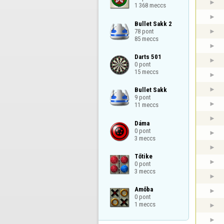
1 368 meccs
Bullet Sakk 2

78 pont

85 meccs
Darts 501

0 pont

15 meccs
Bullet Sakk

9 pont

11 meccs
Dáma

0 pont

3 meccs
Tőtike

0 pont

3 meccs
Amőba

0 pont

1 meccs