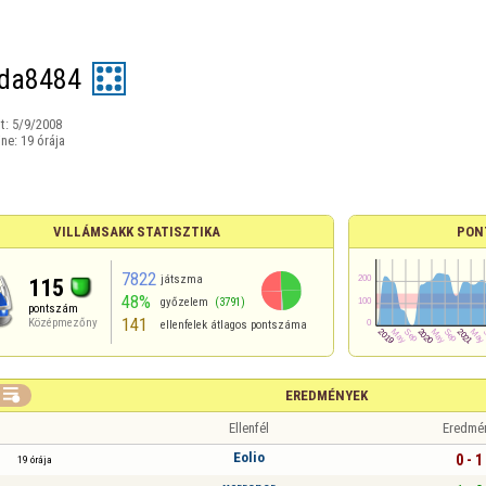
nda8484
t:
5/9/2008
ine:
19 órája
VILLÁMSAKK STATISZTIKA
PON
7822
játszma
115
48%
győzelem
(3791)
pontszám
141
Középmezőny
ellenfelek átlagos pontszáma

EREDMÉNYEK
Ellenfél
Eredmé
Eolio
0 - 1
19 órája