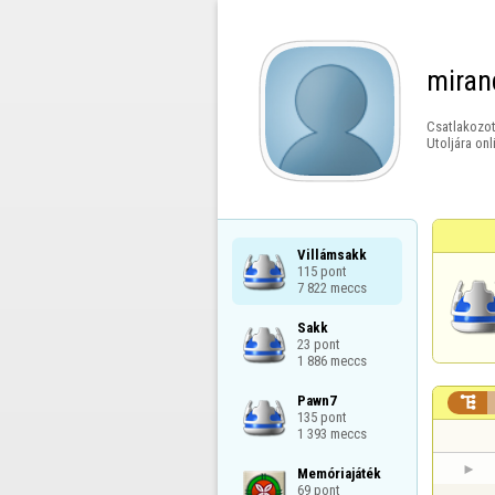
mira
Csatlakozot
Utoljára onl
Villámsakk

115 pont

7 822 meccs
Sakk

23 pont

1 886 meccs
Pawn7


135 pont

1 393 meccs
Memóriajáték

69 pont
