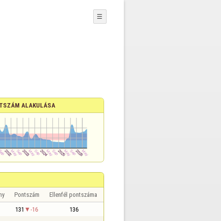
☰
TSZÁM ALAKULÁSA
ny
Pontszám
Ellenfél pontszáma
131
-16
136