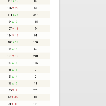
116
15
86
136
-20
58
111
25
347
94
17
115
107
-13
174
124
-17
94
106
18
160
91
15
65
101
-10
240
83
18
135
65
18
101
51
14
0
36
15
18
45
-9
202
60
-15
89
73
-13
131