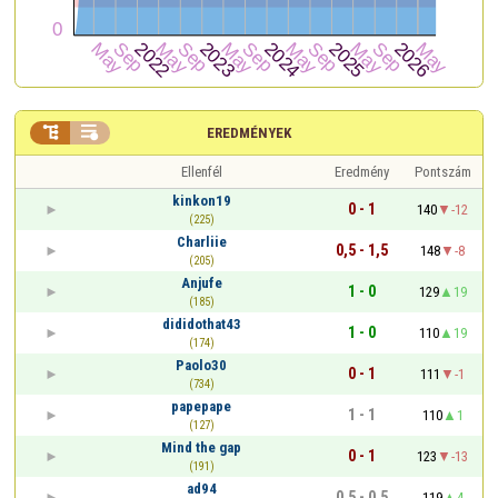


EREDMÉNYEK
Ellenfél
Eredmény
Pontszám
kinkon19
0 - 1
140
-12
(225)
Charliie
0,5 - 1,5
148
-8
(205)
Anjufe
1 - 0
129
19
(185)
dididothat43
1 - 0
110
19
(174)
Paolo30
0 - 1
111
-1
(734)
papepape
1 - 1
110
1
(127)
Mind the gap
0 - 1
123
-13
(191)
ad94
0,5 - 0,5
119
4