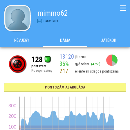
☰
mimmo62
Fanatikus
NÉVJEGY
DÁMA
JÁTÉKOK
13120
játszma
128
36%
győzelem
(4758)
pontszám
217
Középmezőny
ellenfelek átlagos pontszáma
PONTSZÁM ALAKULÁSA