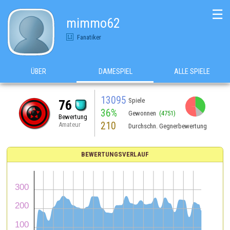
☰
mimmo62
Fanatiker
ÜBER
DAMESPIEL
ALLE SPIELE
13095
Spiele
76
36%
Gewonnen
(4751)
Bewertung
210
Amateur
Durchschn. Gegnerbewertung
BEWERTUNGSVERLAUF