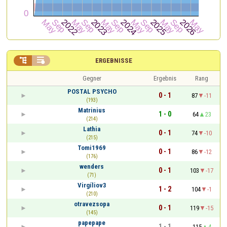


ERGEBNISSE
Gegner
Ergebnis
Rang
POSTAL PSYCHO
0 - 1
87
-11
(193)
Matrinius
1 - 0
64
23
(214)
Lathia
0 - 1
74
-10
(215)
Tomi1969
0 - 1
86
-12
(176)
wenders
0 - 1
103
-17
(71)
Virgíliov3
1 - 2
104
-1
(210)
otravezsopa
0 - 1
119
-15
(145)
papepape
1 - 1
115
4