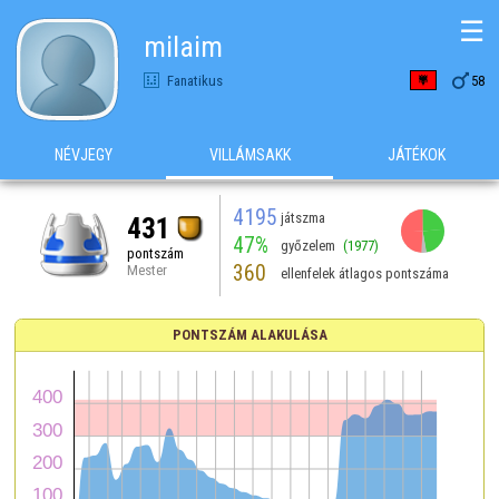
☰
milaim

Fanatikus
58
NÉVJEGY
VILLÁMSAKK
JÁTÉKOK
4195
játszma
431
47%
győzelem
(1977)
pontszám
360
Mester
ellenfelek átlagos pontszáma
PONTSZÁM ALAKULÁSA