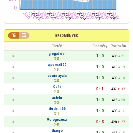


EREDMÉNYEK
Ellenfél
Eredmény
Pontszám
giogabriel
1 - 0
408
23
(569)
ajedrez500
1 - 0
419
19
(484)
edwin ayala
1 - 0
409
10
(283)
Cufii
0 - 1
432
-17
(409)
ash4u
1 - 0
412
20
(506)
ibrahim66
1 - 0
400
12
(310)
Vologezész
0 - 3
428
-27
(441)
thanyo
1 - 0
413
15