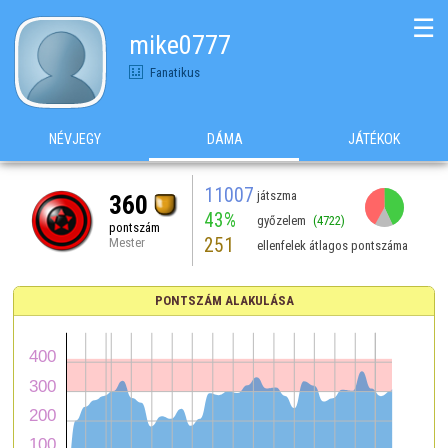
☰
mike0777
Fanatikus
NÉVJEGY
DÁMA
JÁTÉKOK
11007
játszma
360
43%
győzelem
(4722)
pontszám
251
Mester
ellenfelek átlagos pontszáma
PONTSZÁM ALAKULÁSA