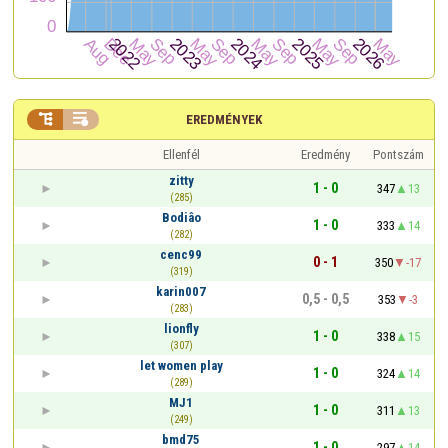


EREDMÉNYEK
Ellenfél
Eredmény
Pontszám
zitty
1 - 0
347
13
(285)
Bodiâo
1 - 0
333
14
(282)
cenc99
0 - 1
350
-17
(319)
karin007
0,5 - 0,5
353
-3
(283)
lionfly
1 - 0
338
15
(307)
let women play
1 - 0
324
14
(289)
MJ1
1 - 0
311
13
(249)
bmd75
1 - 0
297
14