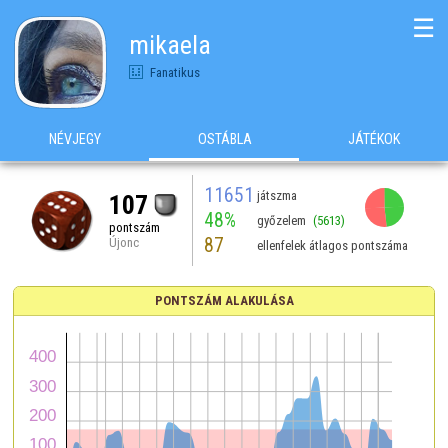
☰
mikaela
Fanatikus
NÉVJEGY
OSTÁBLA
JÁTÉKOK
11651
játszma
107
48%
győzelem
(5613)
pontszám
87
Újonc
ellenfelek átlagos pontszáma
PONTSZÁM ALAKULÁSA