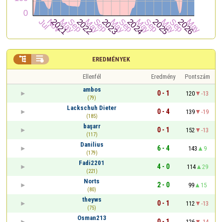


EREDMÉNYEK
Ellenfél
Eredmény
Pontszám
ambos
0 - 1
120
-13
(79)
Lackschuh Dieter
0 - 4
139
-19
(185)
başarr
0 - 1
152
-13
(117)
Danilius
6 - 4
143
9
(179)
Fadi2201
4 - 0
114
29
(221)
Norts
2 - 0
99
15
(80)
theyws
0 - 1
112
-13
(75)
Osman213
0 - 1
126
-14