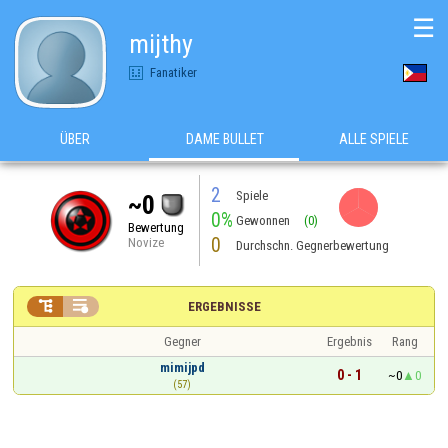
☰
mijthy
Fanatiker
ÜBER
DAME BULLET
ALLE SPIELE
2
Spiele
~0
0%
Gewonnen
(0)
Bewertung
0
Novize
Durchschn. Gegnerbewertung


ERGEBNISSE
Gegner
Ergebnis
Rang
mimijpd
0 - 1
~0
0
(57)