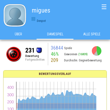
☰
migues
Despot
ÜBER
DAMESPIEL
ALLE SPIELE
36844
Spiele
231
46%
Gewonnen
(16809)
Bewertung
209
Fortgeschritten
Durchschn. Gegnerbewertung
BEWERTUNGSVERLAUF