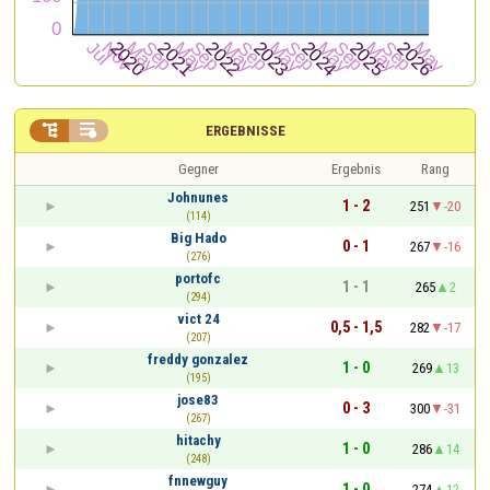


ERGEBNISSE
Gegner
Ergebnis
Rang
Johnunes
1 - 2
251
-20
(114)
Big Hado
0 - 1
267
-16
(276)
portofc
1 - 1
265
2
(294)
vict 24
0,5 - 1,5
282
-17
(207)
freddy gonzalez
1 - 0
269
13
(195)
jose83
0 - 3
300
-31
(267)
hitachy
1 - 0
286
14
(248)
fnnewguy
1 - 0
274
12