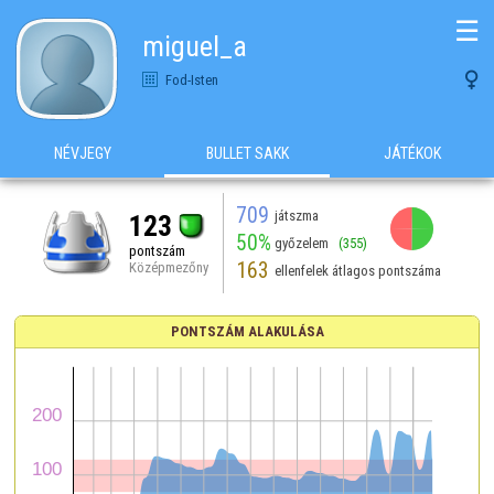
☰
miguel_a

Fod-Isten
NÉVJEGY
BULLET SAKK
JÁTÉKOK
709
játszma
123
50%
győzelem
(355)
pontszám
163
Középmezőny
ellenfelek átlagos pontszáma
PONTSZÁM ALAKULÁSA