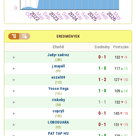


EREDMÉNYEK
Ellenfél
Eredmény
Pontszám
Jadyr xadrez
0 - 1
132
-9
(289)
j.mayall
1 - 0
117
15
(99)
eszel69
1 - 2
127
-10
(122)
Yosse Vega
1 - 0
109
18
(151)
rinkeby
1 - 1
132
-5
(58)
copry5
0 - 1
145
-18
(103)
LOBOGUARA
0 - 1
151
-19
(95)
PAT TAP HU
1 - 0
129
22