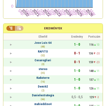


EREDMÉNYEK
Ellenfél
Eredmény
Pontszám
Jose Luis 64
1 - 0
116
13
(48)
RAFITO
0 - 1
136
-20
(52)
Cesarogliari
0 - 1
159
-23
(0)
stereo
1 - 0
148
11
(35)
Kadutorre
1 - 0
137
11
(16)
Demi62
1 - 0
126
11
(2)
Danielestrategia
0,5 - 0,5
129
-3
(66)
mahieddine4
1 - 0
115
14