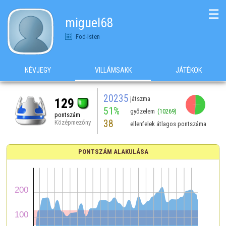
☰
miguel68
Fod-Isten
NÉVJEGY
VILLÁMSAKK
JÁTÉKOK
20235
játszma
129
51%
győzelem
(10269)
pontszám
38
Középmezőny
ellenfelek átlagos pontszáma
PONTSZÁM ALAKULÁSA