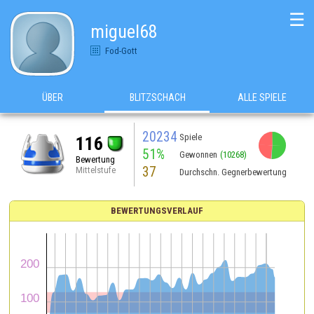
☰
miguel68
Fod-Gott
ÜBER
BLITZSCHACH
ALLE SPIELE
20234
Spiele
116
51%
Gewonnen
(10268)
Bewertung
37
Mittelstufe
Durchschn. Gegnerbewertung
BEWERTUNGSVERLAUF