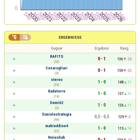


ERGEBNISSE
Gegner
Ergebnis
Rang
RAFITO
0 - 1
136
-20
(52)
Cesarogliari
0 - 1
159
-23
(0)
stereo
1 - 0
148
11
(35)
Kadutorre
1 - 0
137
11
(16)
Demi62
1 - 0
126
11
(2)
Danielestrategia
0,5 - 0,5
129
-3
(66)
mahieddine4
1 - 0
115
14
(67)
Neiushah
0 - 1
134
-19