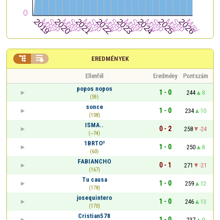


EREDMÉNYEK
Ellenfél
Eredmény
Pontszám
popos nopos
1 - 0
244
8
(59)
sonce
1 - 0
234
10
(108)
ISMA..
0 - 2
258
-24
(~74)
1BRTO³
1 - 0
250
8
(60)
FABIANCHO
0 - 1
271
-21
(167)
Tu causa
1 - 0
259
12
(178)
josequintero
1 - 0
246
13
(170)
Cristian578
1 - 0
237
9