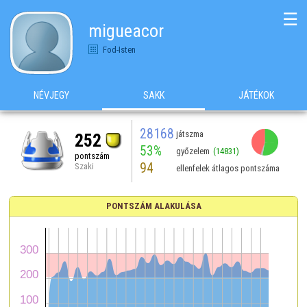
☰
migueacor
Fod-Isten
NÉVJEGY
SAKK
JÁTÉKOK
28168
játszma
252
53%
győzelem
(14831)
pontszám
94
Szaki
ellenfelek átlagos pontszáma
PONTSZÁM ALAKULÁSA