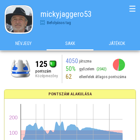
☰
mickyjaggero53
Befolyásos tag
NÉVJEGY
SAKK
JÁTÉKOK
4050
játszma
125
50%
győzelem
(2042)
pontszám
62
Középmezőny
ellenfelek átlagos pontszáma
PONTSZÁM ALAKULÁSA