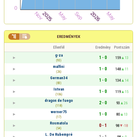


EREDMÉNYEK
Ellenfél
Eredmény
Pontszám
g-za
1 - 0
159
13
(93)
malfini
1 - 0
148
11
(26)
German34
1 - 0
134
14
(83)
Istvan
1 - 0
119
15
(106)
dragon de fuego
2 - 0
93
26
(118)
werner75
1 - 0
80
13
(17)
Rosmatola
0 - 1
98
-18
(54)
L. De Rubempré
1 - 1
98
0