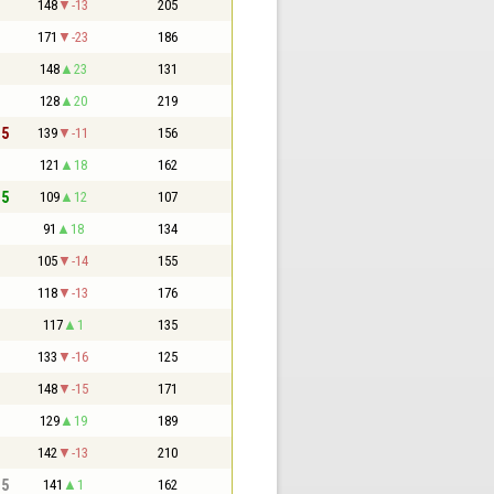
148
-13
205
171
-23
186
148
23
131
128
20
219
,5
139
-11
156
121
18
162
,5
109
12
107
91
18
134
105
-14
155
118
-13
176
117
1
135
133
-16
125
148
-15
171
129
19
189
142
-13
210
,5
141
1
162