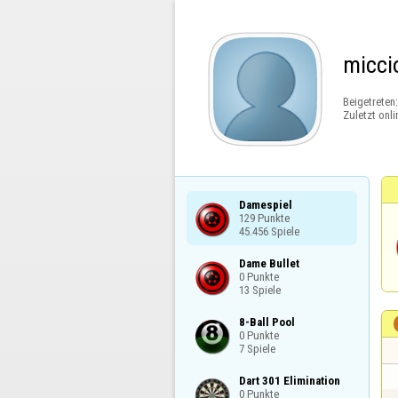
micci
Beigetreten
Zuletzt onli
Damespiel

129 Punkte

45.456 Spiele
Dame Bullet

0 Punkte

13 Spiele
8-Ball Pool

0 Punkte

7 Spiele
Dart 301 Elimination

0 Punkte
