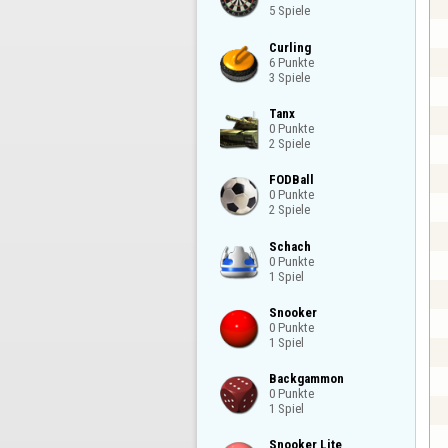
5 Spiele
Curling

6 Punkte

3 Spiele
Tanx

0 Punkte

2 Spiele
FODBall

0 Punkte

2 Spiele
Schach

0 Punkte

1 Spiel
Snooker

0 Punkte

1 Spiel
Backgammon

0 Punkte

1 Spiel
Snooker Lite
