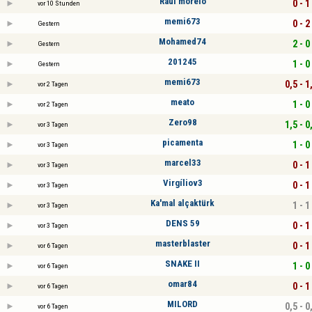
Raúl morelo
0 - 1
vor 10 Stunden
memi673
0 - 2
Gestern
Mohamed74
2 - 0
Gestern
201245
1 - 0
Gestern
memi673
0,5 - 1
vor 2 Tagen
meato
1 - 0
vor 2 Tagen
Zero98
1,5 - 0
vor 3 Tagen
picamenta
1 - 0
vor 3 Tagen
marcel33
0 - 1
vor 3 Tagen
Virgíliov3
0 - 1
vor 3 Tagen
Ka'mal alçaktürk
1 - 1
vor 3 Tagen
DENS 59
0 - 1
vor 3 Tagen
masterblaster
0 - 1
vor 6 Tagen
SNAKE II
1 - 0
vor 6 Tagen
omar84
0 - 1
vor 6 Tagen
MILORD
0,5 - 0
vor 6 Tagen