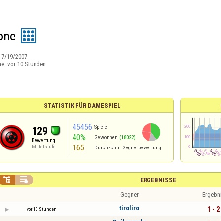
one
:
7/19/2007
ne:
vor 10 Stunden
STATISTIK FÜR DAMESPIEL
45456
Spiele
129
40%
Gewonnen
(18022)
Bewertung
165
Mittelstufe
Durchschn. Gegnerbewertung


ERGEBNISSE
Gegner
Ergebn
tiroliro
1 - 2
vor 10 Stunden