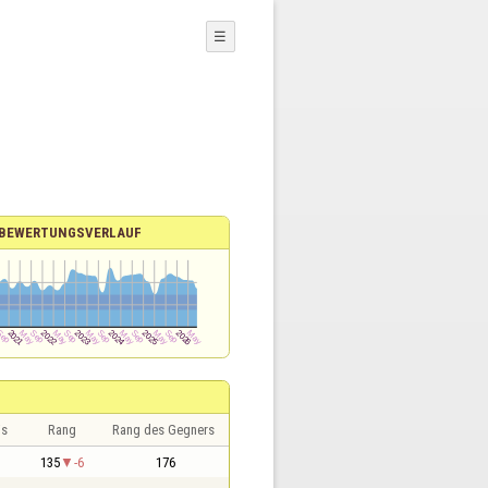
☰
BEWERTUNGSVERLAUF
is
Rang
Rang des Gegners
135
-6
176