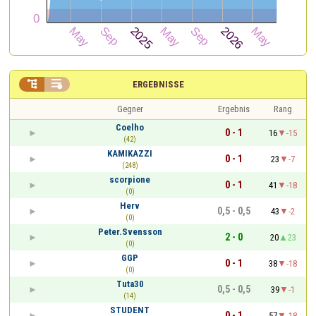


ERGEBNISSE
Gegner
Ergebnis
Rang
Coelho
0 - 1
16
-15
(42)
KAMIKAZZI
0 - 1
23
-7
(248)
scorpione
0 - 1
41
-18
(0)
Herv
0,5 - 0,5
43
-2
(0)
Peter.Svensson
2 - 0
20
23
(0)
GGP
0 - 1
38
-18
(0)
Tuta30
0,5 - 0,5
39
-1
(14)
STUDENT
0 - 1
57
-18