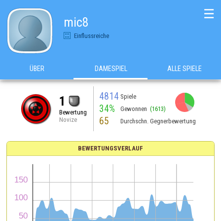
☰
mic8
Einflussreiche
ÜBER
DAMESPIEL
ALLE SPIELE
4814
Spiele
1
34%
Gewonnen
(1613)
Bewertung
65
Novize
Durchschn. Gegnerbewertung
BEWERTUNGSVERLAUF