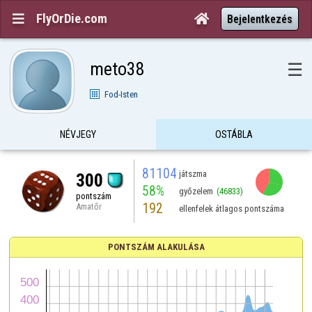
FlyOrDie.com


Bejelentkezés
meto38
☰
Fod-Isten
NÉVJEGY
OSTÁBLA
81104
játszma
300
58%
győzelem
(46833)
pontszám
192
Amatőr
ellenfelek átlagos pontszáma
PONTSZÁM ALAKULÁSA