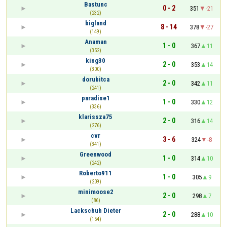
Bastunc
0 - 2
351
-21
(232)
bigland
8 - 14
378
-27
(149)
Anaman
1 - 0
367
11
(352)
king30
2 - 0
353
14
(300)
dorubitca
2 - 0
342
11
(241)
paradise1
1 - 0
330
12
(336)
klarissza75
2 - 0
316
14
(276)
cvr
3 - 6
324
-8
(341)
Greenwood
1 - 0
314
10
(242)
Roberto911
1 - 0
305
9
(209)
minimoose2
2 - 0
298
7
(86)
Lackschuh Dieter
2 - 0
288
10
(154)