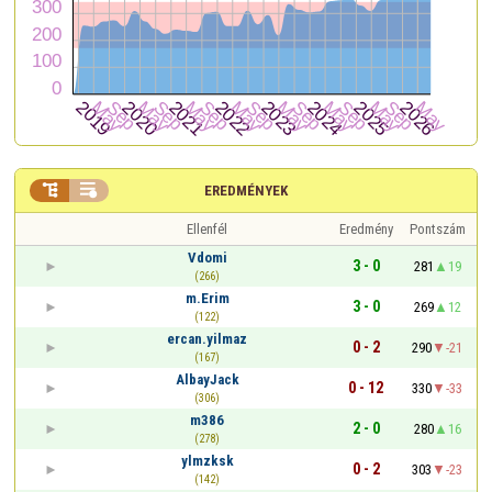


EREDMÉNYEK
Ellenfél
Eredmény
Pontszám
Vdomi
3 - 0
281
19
(266)
m.Erim
3 - 0
269
12
(122)
ercan.yilmaz
0 - 2
290
-21
(167)
AlbayJack
0 - 12
330
-33
(306)
m386
2 - 0
280
16
(278)
ylmzksk
0 - 2
303
-23
(142)