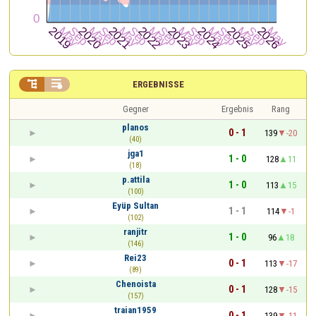


ERGEBNISSE
Gegner
Ergebnis
Rang
planos
0 - 1
139
-20
(40)
jga1
1 - 0
128
11
(18)
p.attila
1 - 0
113
15
(100)
Eyüp Sultan
1 - 1
114
-1
(102)
ranjitr
1 - 0
96
18
(146)
Rei23
0 - 1
113
-17
(89)
Chenoista
0 - 1
128
-15
(157)
traian1959
0 - 1
139
-11