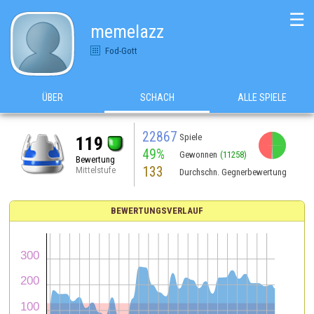
☰
memelazz
Fod-Gott
ÜBER
SCHACH
ALLE SPIELE
22867
Spiele
119
49%
Gewonnen
(11258)
Bewertung
133
Mittelstufe
Durchschn. Gegnerbewertung
BEWERTUNGSVERLAUF