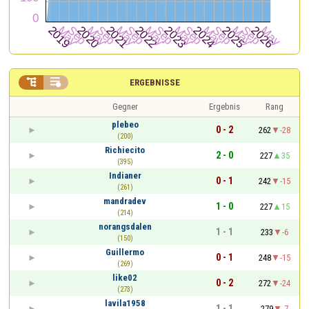


ERGEBNISSE
Gegner
Ergebnis
Rang
plebeo
0 - 2
262
-28
(200)
Richiecito
2 - 0
227
35
(395)
Indianer
0 - 1
242
-15
(261)
mandradev
1 - 0
227
15
(214)
norangsdalen
1 - 1
233
-6
(150)
Guillermo
0 - 1
248
-15
(269)
like02
0 - 2
272
-24
(273)
lavila1958
1 - 1
279
-7