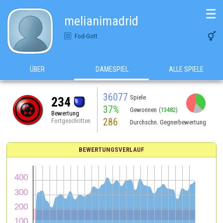
☰
melianimadrid

Fod-Gott
ÜBER
DAMESPIEL
ALLE SPIELE
36077
Spiele
234
37%
Gewonnen
(13482)
Bewertung
286
Fortgeschritten
Durchschn. Gegnerbewertung
BEWERTUNGSVERLAUF