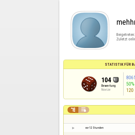
mehh
Beigetreten
Zuletzt onli
STATISTIK FÜR
806
104
50%
Bewertung
120
Novize


vor 12 Stunden