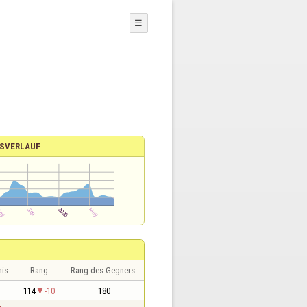
☰
SVERLAUF
nis
Rang
Rang des Gegners
1
114
-10
180