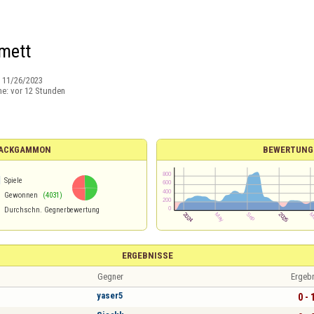
mett
:
11/26/2023
ne:
vor 12 Stunden
 BACKGAMMON
BEWERTUNG
1
Spiele
Gewonnen
(4031)
Durchschn. Gegnerbewertung
ERGEBNISSE
Gegner
Ergeb
yaser5
0 - 