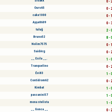
Sisakk
0 - 
Ours65
0 - 
cake1000
0 - 
Ayşe8609
0 - 
tuluğ
2 - 
Bruno52
8 - 
Nolim7575
0 - 
SaidArg
0 - 
__ Esila __.
1 - 
Tranquelino
0 - 
Évi83
1 - 
Contidrom62
0 - 
Kimbat
1 - 
pascanini57
1 - 
mona stelista
1 - 
__ Gonca __
0 - 