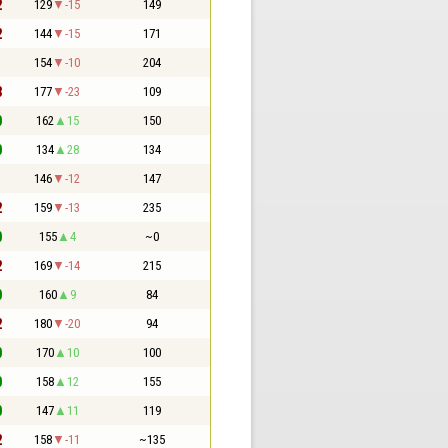
2
129
-15
149
2
144
-15
171
1
154
-10
204
3
177
-23
109
0
162
15
150
0
134
28
134
1
146
-12
147
2
159
-13
235
0
155
4
~0
2
169
-14
215
0
160
9
84
2
180
-20
94
0
170
10
100
0
158
12
155
0
147
11
119
2
158
-11
~135