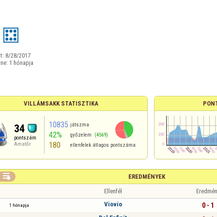
t:
8/28/2017
ine:
1 hónapja
VILLÁMSAKK STATISZTIKA
PON
10835
játszma
34
42%
győzelem
(4569)
pontszám
180
Amatőr
ellenfelek átlagos pontszáma

EREDMÉNYEK
Ellenfél
Eredmén
Viovio
0 - 1
1 hónapja