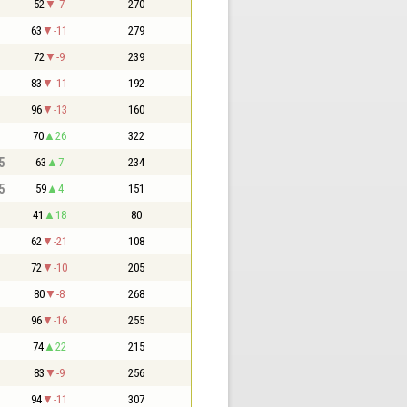
52
-7
270
63
-11
279
72
-9
239
83
-11
192
96
-13
160
70
26
322
5
63
7
234
5
59
4
151
41
18
80
62
-21
108
72
-10
205
80
-8
268
96
-16
255
74
22
215
83
-9
256
94
-11
307