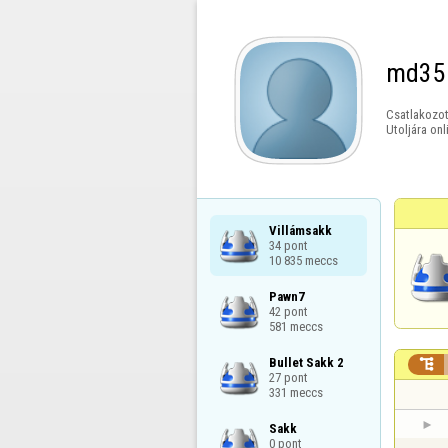
md35
Csatlakozot
Utoljára onl
Villámsakk

34 pont

10 835 meccs
Pawn7

42 pont

581 meccs
Bullet Sakk 2


27 pont

331 meccs
Sakk

0 pont
