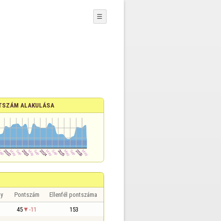
☰
TSZÁM ALAKULÁSA
y
Pontszám
Ellenfél pontszáma
45
-11
153