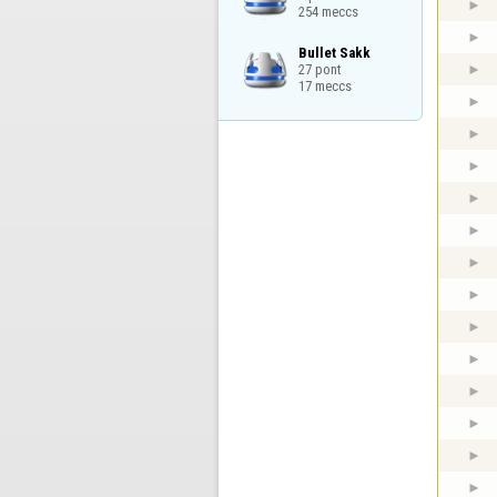
254 meccs
Bullet Sakk

27 pont

17 meccs