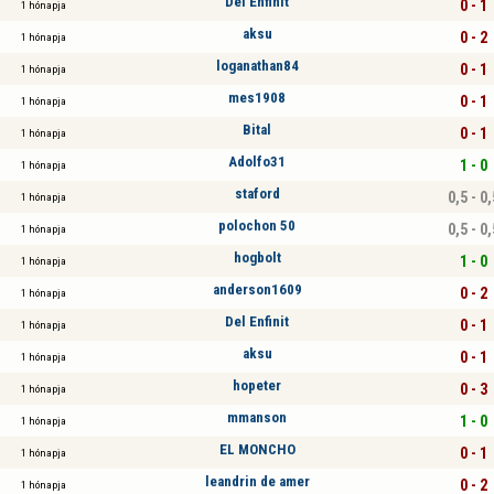
Del Enfinit
0 - 1
1 hónapja
aksu
0 - 2
1 hónapja
loganathan84
0 - 1
1 hónapja
mes1908
0 - 1
1 hónapja
Bital
0 - 1
1 hónapja
Adolfo31
1 - 0
1 hónapja
staford
0,5 - 0,
1 hónapja
polochon 50
0,5 - 0,
1 hónapja
hogbolt
1 - 0
1 hónapja
anderson1609
0 - 2
1 hónapja
Del Enfinit
0 - 1
1 hónapja
aksu
0 - 1
1 hónapja
hopeter
0 - 3
1 hónapja
mmanson
1 - 0
1 hónapja
EL MONCHO
0 - 1
1 hónapja
leandrin de amer
0 - 2
1 hónapja