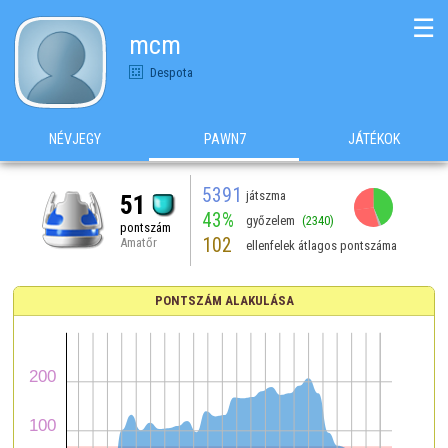
☰
mcm
Despota
NÉVJEGY
PAWN7
JÁTÉKOK
5391
játszma
51
43%
győzelem
(2340)
pontszám
102
Amatőr
ellenfelek átlagos pontszáma
PONTSZÁM ALAKULÁSA