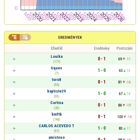


EREDMÉNYEK
Ellenfél
Eredmény
Pontszám
Louika
0 - 1
69
-11
(177)
tiques
1 - 0
65
13
(7)
toro8
0 - 1
81
-16
(90)
baptiste29
1 - 0
67
14
(33)
Cortina
0 - 1
86
-19
(23)
bmftb
0 - 1
100
-14
(146)
CARLOS ACEVEDO T
1 - 0
83
17
(97)
amistoso
0 - 1
98
-15