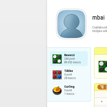
mbai
Csatlakozot
Utoljára onl
Reverzi

244 pont

89 353 meccs
Tőtike

0 pont

28 meccs
Curling


0 pont

1 meccs