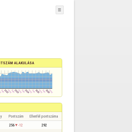
☰
TSZÁM ALAKULÁSA
y
Pontszám
Ellenfél pontszáma
256
-12
292