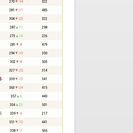
270
-14
322
281
-11
485
304
-23
322
287
17
298
273
14
226
281
-8
479
294
-13
350
302
-8
505
327
-25
314
5
339
-12
341
363
-24
415
357
6
440
334
23
501
5
339
-5
217
351
-12
441
358
-7
565