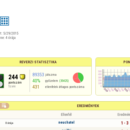
t:
5/29/2015
ine:
4 órája
REVERZI STATISZTIKA
PON
89353
játszma
244
40%
győzelem
(35425)
pontszám
431
Szaki
ellenfelek átlagos pontszáma

EREDMÉNYEK
Ellenfél
Eredmén
neuchatel
1 - 3
0 órája