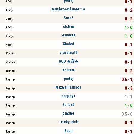
poilkj
0 - 1
1 órája
mushroomhunter14
0 - 2
1 órája
Sora2
0 - 2
3 órája
stohan
1 - 0
3 órája
wsm838
1 - 0
4 órája
Khaled
0 - 1
4 órája
cracatoa25
0 - 1
15 órája
GOD 🔥😈🔥
0 - 1
23 órája
bontem
0 - 2
Tegnap
poilkj
0,5 - 1,
Tegnap
Maxwell Edison
0 - 3
Tegnap
segasys
1 - 1
Tegnap
Ronan9
1 - 0
Tegnap
platine
0,5 - 0,
Tegnap
Tricky Rick
0 - 1
Tegnap
Esun
0 - 1
Tegnap