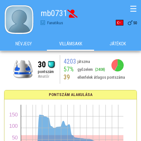
☰
mb0731


Fanatikus
50
NÉVJEGY
VILLÁMSAKK
JÁTÉKOK
4203
játszma
30
57%
győzelem
(2408)
pontszám
39
Amatőr
ellenfelek átlagos pontszáma
PONTSZÁM ALAKULÁSA