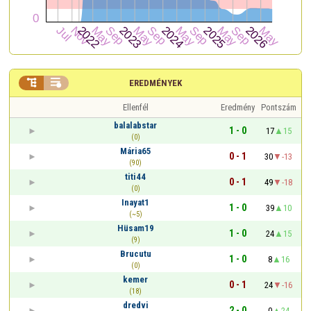


EREDMÉNYEK
Ellenfél
Eredmény
Pontszám
balalabstar
1 - 0
17
15
(0)
Mária65
0 - 1
30
-13
(90)
titi44
0 - 1
49
-18
(0)
Inayat1
1 - 0
39
10
(~5)
Hüsam19
1 - 0
24
15
(9)
Brucutu
1 - 0
8
16
(0)
kemer
0 - 1
24
-16
(18)
dredvi
2 - 0
0
24