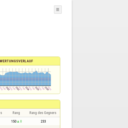
☰
WERTUNGSVERLAUF
is
Rang
Rang des Gegners
150
8
233