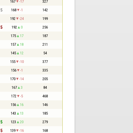
167
-17
327
,5
168
-1
142
192
-24
199
,5
192
0
256
175
17
187
157
18
211
145
12
54
155
-10
377
156
-1
335
170
-14
205
167
3
84
172
-5
468
156
16
146
143
13
185
,5
123
20
279
,5
139
-16
168