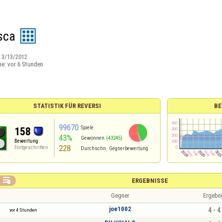
sca
:
3/13/2012
ne:
vor 6 Stunden
STATISTIK FÜR REVERSI
BE
99670
Spiele
158
43%
Gewonnen
(43245)
Bewertung
228
Fortgeschritten
Durchschn. Gegnerbewertung

ERGEBNISSE
Gegner
Ergebn
joe1002
4 - 4
vor 4 Stunden