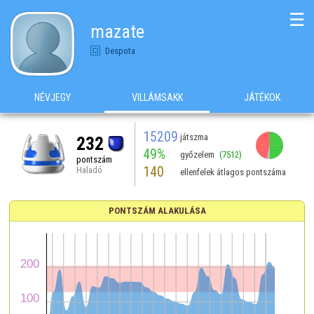
☰
mazate
Despota
NÉVJEGY
VILLÁMSAKK
JÁTÉKOK
15209
játszma
232
49%
győzelem
(7512)
pontszám
140
Haladó
ellenfelek átlagos pontszáma
PONTSZÁM ALAKULÁSA