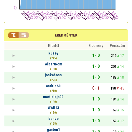


EREDMÉNYEK
Ellenfél
Eredmény
Pontszám
kuzey
1 - 0
215
17
(245)
AlbertRom
1 - 0
201
14
(168)
joskaboss
1 - 0
183
18
(224)
andris60
0 - 1
198
-15
(210)
martialejo09
1 - 0
184
14
(140)
WAR13
1 - 0
169
15
(150)
benve
1 - 0
152
17
(168)
ganton1
2 - 0
128
24