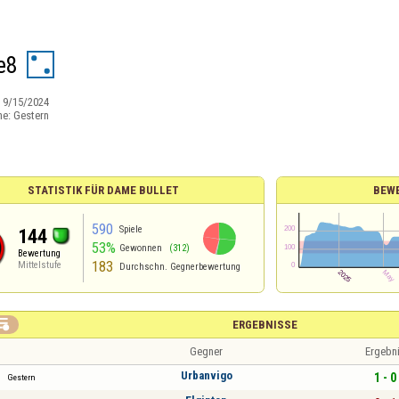
e8
:
9/15/2024
ne:
Gestern
STATISTIK FÜR DAME BULLET
BEW
590
Spiele
144
53%
Gewonnen
(312)
Bewertung
183
Mittelstufe
Durchschn. Gegnerbewertung

ERGEBNISSE
Gegner
Ergebn
Urbanvigo
1 - 0
Gestern