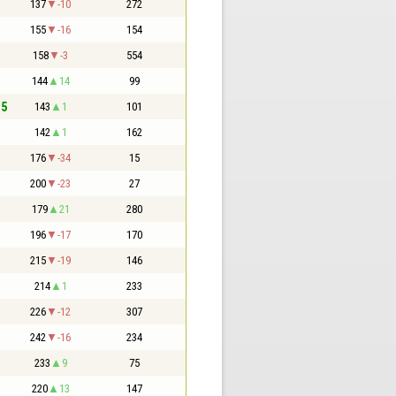
137
-10
272
155
-16
154
158
-3
554
144
14
99
,5
143
1
101
142
1
162
176
-34
15
200
-23
27
179
21
280
196
-17
170
215
-19
146
214
1
233
226
-12
307
242
-16
234
233
9
75
220
13
147