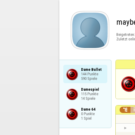
mayb
Beigetreten
Zuletzt onli
Dame Bullet

144 Punkte

590 Spiele
Damespiel

115 Punkte

14 Spiele
Dame 64


0 Punkte

1 Spiel