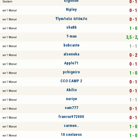
Elginton
0 - 1
Gestern
Ripley
0 - 1
vor 1 Monat
Ŧly๏ภ๔เє öภöкภє
0 - 1
vor 1 Monat
sha8b
1 - 0
vor 1 Monat
T-man
3,5 - 2
vor 1 Monat
bobcaste
1 - 1
vor 1 Monat
alseneka
0 - 2
vor 1 Monat
Apple71
0 - 1
vor 1 Monat
pchigeiro
1 - 0
vor 1 Monat
CCO CAMP 2
0 - 1
vor 1 Monat
Abílio
0 - 1
vor 1 Monat
nuriye
1 - 1
vor 1 Monat
sam777
0 - 1
vor 1 Monat
franrox972000
0 - 1
vor 1 Monat
carmen..
1 - 0
vor 1 Monat
10 centavos
1 - 0
vor 1 Monat