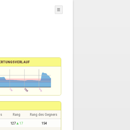
☰
ERTUNGSVERLAUF
is
Rang
Rang des Gegners
127
17
154