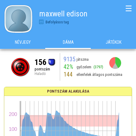
☰
maxwell edison
Befolyásos tag
NÉVJEGY
DÁMA
JÁTÉKOK
9135
játszma
156
42%
győzelem
(3797)
pontszám
144
Haladó
ellenfelek átlagos pontszáma
PONTSZÁM ALAKULÁSA