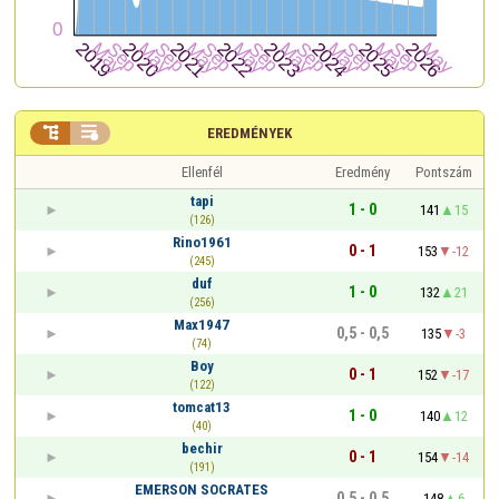


EREDMÉNYEK
Ellenfél
Eredmény
Pontszám
tapi
1 - 0
141
15
(126)
Rino1961
0 - 1
153
-12
(245)
duf
1 - 0
132
21
(256)
Max1947
0,5 - 0,5
135
-3
(74)
Boy
0 - 1
152
-17
(122)
tomcat13
1 - 0
140
12
(40)
bechir
0 - 1
154
-14
(191)
EMERSON SOCRATES
0,5 - 0,5
148
6