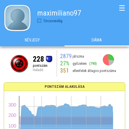
☰
maximiliano97
Törzsvendég
NÉVJEGY
DÁMA
2879
játszma
228
27%
győzelem
(790)
pontszám
351
Haladó
ellenfelek átlagos pontszáma
PONTSZÁM ALAKULÁSA