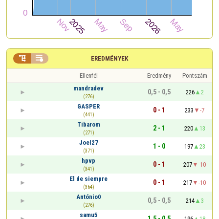


EREDMÉNYEK
Ellenfél
Eredmény
Pontszám
mandradev
0,5 - 0,5
226
2
(276)
GASPER
0 - 1
233
-7
(441)
Tibarom
2 - 1
220
13
(271)
Joel27
1 - 0
197
23
(371)
hpvp
0 - 1
207
-10
(341)
El de siempre
0 - 1
217
-10
(364)
António0
0,5 - 0,5
214
3
(276)
samu5
1,5 - 0,5
196
18