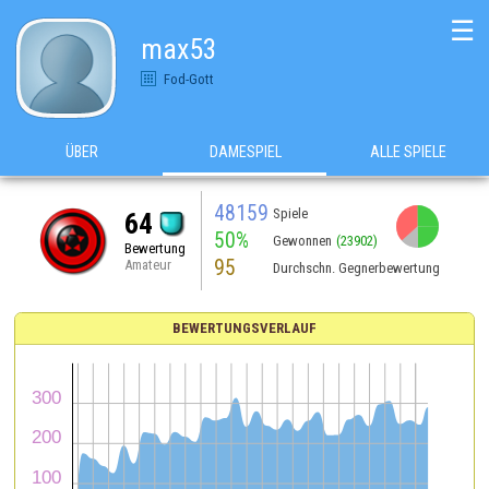
☰
max53
Fod-Gott
ÜBER
DAMESPIEL
ALLE SPIELE
48159
Spiele
64
50%
Gewonnen
(23902)
Bewertung
95
Amateur
Durchschn. Gegnerbewertung
BEWERTUNGSVERLAUF