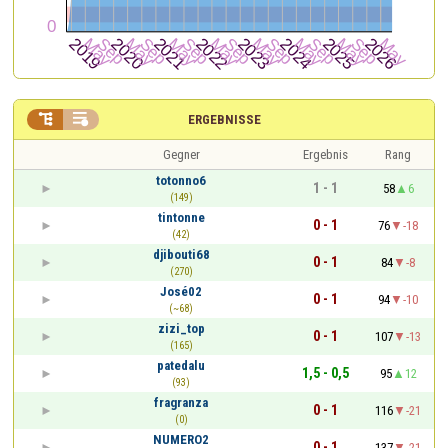


ERGEBNISSE
Gegner
Ergebnis
Rang
totonno6
1 - 1
58
6
(149)
tintonne
0 - 1
76
-18
(42)
djibouti68
0 - 1
84
-8
(270)
José02
0 - 1
94
-10
(~68)
zizi_top
0 - 1
107
-13
(165)
patedalu
1,5 - 0,5
95
12
(93)
fragranza
0 - 1
116
-21
(0)
NUMERO2
0 - 1
137
-21