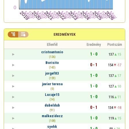


EREDMÉNYEK
Ellenfél
Eredmény
Pontszám
cristoantonio
1 - 0
137
15
(126)
Borisito
0 - 1
154
-17
(143)
jorgef83
1 - 0
137
17
(159)
javier teresa
1 - 0
127
10
(0)
Lucaje15
1 - 0
116
11
(14)
dubeldub
0 - 1
134
-18
(91)
malkezidecz
1 - 0
119
15
(108)
syehk
1 - 0
93
26