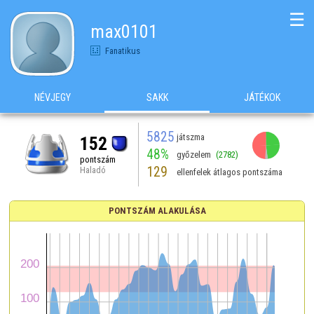
☰
max0101
Fanatikus
NÉVJEGY
SAKK
JÁTÉKOK
5825
játszma
152
48%
győzelem
(2782)
pontszám
129
Haladó
ellenfelek átlagos pontszáma
PONTSZÁM ALAKULÁSA