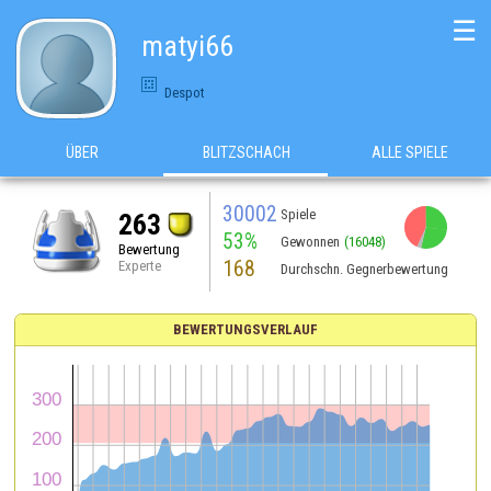
☰
matyi66
Despot
ÜBER
BLITZSCHACH
ALLE SPIELE
30002
Spiele
263
53%
Gewonnen
(16048)
Bewertung
168
Experte
Durchschn. Gegnerbewertung
BEWERTUNGSVERLAUF