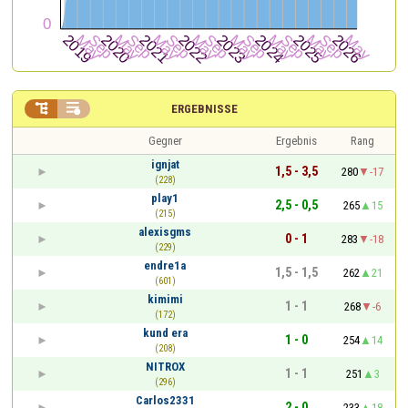


ERGEBNISSE
Gegner
Ergebnis
Rang
ignjat
1,5 - 3,5
280
-17
(228)
play1
2,5 - 0,5
265
15
(215)
alexisgms
0 - 1
283
-18
(229)
endre1a
1,5 - 1,5
262
21
(601)
kimimi
1 - 1
268
-6
(172)
kund era
1 - 0
254
14
(208)
NITROX
1 - 1
251
3
(296)
Carlos2331
2 - 0
233
18