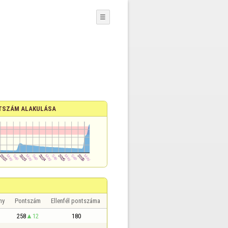
☰
TSZÁM ALAKULÁSA
ny
Pontszám
Ellenfél pontszáma
258
12
180