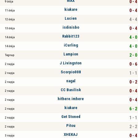
mAX
0 - 4
9 órája
kiakare
0 - 4
11 órája
Lucien
4 - 4
12 órája
isdinisbo
0 - 4
13 órája
Rabbit123
4 - 0
14 órája
iCurling
4 - 0
14 órája
Lampion
2 - 0
Tegnap
J Livingston
0 - 6
2 napja
Scorpio008
1 - 1
2 napja
nagal
0 - 2
2 napja
CC Basilisk
0 - 4
2 napja
hithere.imhere
0 - 4
2 napja
kiakare
6 - 2
2 napja
Get Stoned
1 - 1
2 napja
Pitou
2 - 2
2 napja
XHEKAJ
0 - 4
3 napja