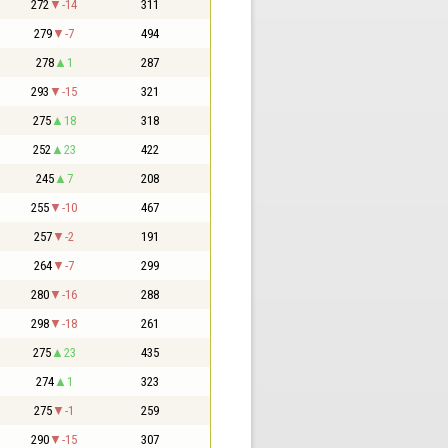
272
-14
311
279
-7
494
278
1
287
293
-15
321
275
18
318
252
23
422
245
7
208
255
-10
467
257
-2
191
264
-7
299
280
-16
288
298
-18
261
275
23
435
274
1
323
275
-1
259
290
-15
307