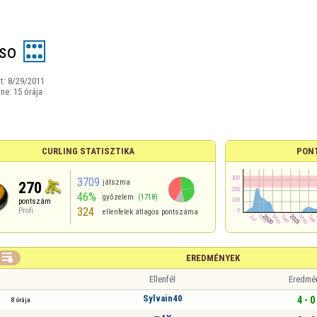
so
t:
8/29/2011
ine:
15 órája
CURLING STATISZTIKA
PON
3709
játszma
270
46%
győzelem
(1718)
pontszám
324
Profi
ellenfelek átlagos pontszáma

EREDMÉNYEK
Ellenfél
Eredmé
Sylvain40
4 - 0
8 órája