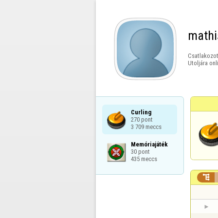
mathi
Csatlakozot
Utoljára onl
Curling

270 pont

3 709 meccs
Memóriajáték

30 pont

435 meccs
