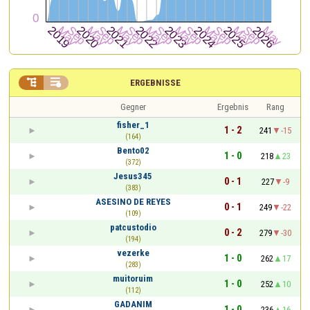


ERGEBNISSE
Gegner
Ergebnis
Rang
fisher_1
1 - 2
241
-15
(164)
Bento02
1 - 0
218
23
(372)
Jesus345
0 - 1
227
-9
(383)
ASESINO DE REYES
0 - 1
249
-22
(109)
patcustodio
0 - 2
279
-30
(194)
vezerke
1 - 0
262
17
(283)
muitoruim
1 - 0
252
10
(112)
GADANIM
1 - 0
236
16