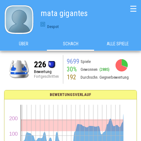
☰
mata gigantes
Despot
ÜBER
SCHACH
ALLE SPIELE
9699
Spiele
226
30%
Gewonnen
(2885)
Bewertung
192
Fortgeschritten
Durchschn. Gegnerbewertung
BEWERTUNGSVERLAUF