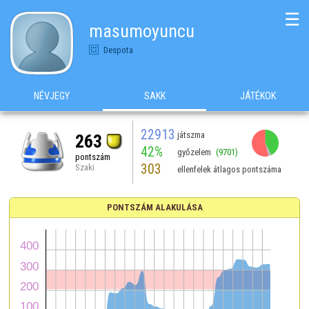
☰
masumoyuncu
Despota
NÉVJEGY
SAKK
JÁTÉKOK
22913
játszma
263
42%
győzelem
(9701)
pontszám
303
Szaki
ellenfelek átlagos pontszáma
PONTSZÁM ALAKULÁSA