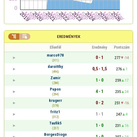


EREDMÉNYEK
Ellenfél
Eredmény
Pontszám
marco978
0 - 1
277
-14
(311)
daroitthy
0,5 - 1,5
276
1
(496)
Zamir
1 - 0
259
17
(284)
Pupos
4 - 1
235
24
(294)
krugerr
0 - 2
251
-16
(378)
fritz1
1 - 1
247
4
(312)
Taufik5
1 - 0
231
16
(237)
BorgesDiogo
1 - 0
207
24