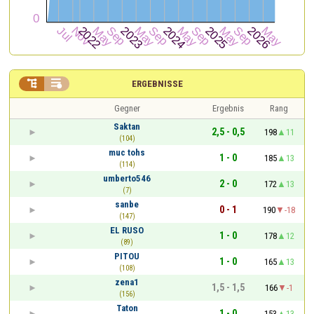


ERGEBNISSE
Gegner
Ergebnis
Rang
Saktan
2,5 - 0,5
198
11
(104)
muc tohs
1 - 0
185
13
(114)
umberto546
2 - 0
172
13
(7)
sanbe
0 - 1
190
-18
(147)
EL RUSO
1 - 0
178
12
(89)
PITOU
1 - 0
165
13
(108)
zena1
1,5 - 1,5
166
-1
(156)
Taton
1 - 0
153
13