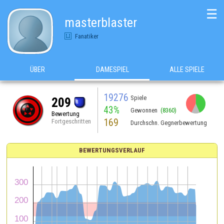
☰
masterblaster
Fanatiker
ÜBER
DAMESPIEL
ALLE SPIELE
19276
Spiele
209
43%
Gewonnen
(8360)
Bewertung
169
Fortgeschritten
Durchschn. Gegnerbewertung
BEWERTUNGSVERLAUF