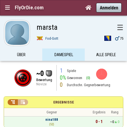
FlyOrDie.com


Anmelden
marsta
☰

Fod-Gott
75
ÜBER
DAMESPIEL
ALLE SPIELE
1
Spiele
~0
0%
Gewonnen
(0)
Bewertung
0
Novize
Durchschn. Gegnerbewertung


ERGEBNISSE
Gegner
Ergebnis
Rang
nina188
0 - 1
~0
0
(52)