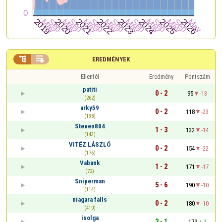


EREDMÉNYEK
Ellenfél
Eredmény
Pontszám
patiti
0 - 2
95
-13
(262)
arky59
0 - 2
118
-23
(138)
Steven804
1 - 3
132
-14
(143)
VITÉZ LÁSZLÓ
0 - 2
154
-22
(176)
Vabank
1 - 2
171
-17
(72)
Sniperman
5 - 6
190
-10
(114)
niagara falls
0 - 2
180
-10
(410)
isolga
3 - 1
179
1