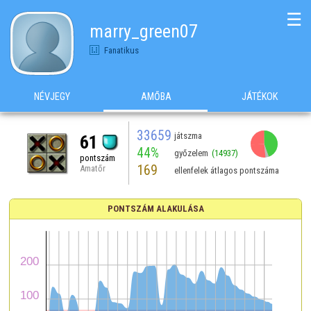
☰
marry_green07
Fanatikus
NÉVJEGY
AMŐBA
JÁTÉKOK
33659
játszma
61
44%
győzelem
(14937)
pontszám
169
Amatőr
ellenfelek átlagos pontszáma
PONTSZÁM ALAKULÁSA