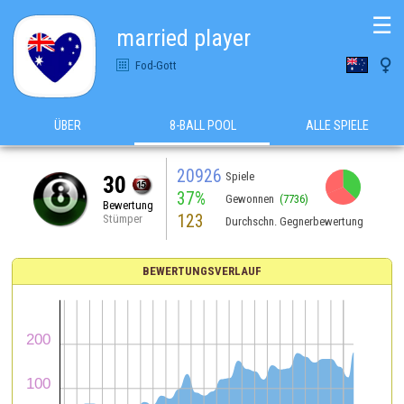
☰
married player

Fod-Gott
ÜBER
8-BALL POOL
ALLE SPIELE
20926
Spiele
30
37%
Gewonnen
(7736)
Bewertung
123
Stümper
Durchschn. Gegnerbewertung
BEWERTUNGSVERLAUF