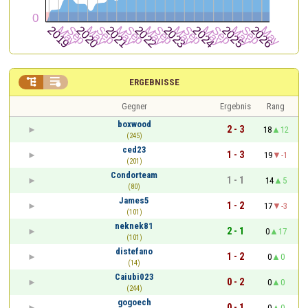


ERGEBNISSE
Gegner
Ergebnis
Rang
boxwood
2 - 3
18
12
(245)
ced23
1 - 3
19
-1
(201)
Condorteam
1 - 1
14
5
(80)
James5
1 - 2
17
-3
(101)
neknek81
2 - 1
0
17
(101)
distefano
1 - 2
0
0
(14)
Caiubi023
0 - 2
0
0
(244)
gogoech
0 - 1
0
0