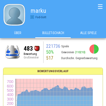
☰
marku
Fod-Gott
ÜBER
BULLET-SCHACH
ALLE SPIELE
221736
Spiele
483
50%
Gewonnen
(110210)
Bewertung
517
Großmeister
Durchschn. Gegnerbewertung
BEWERTUNGSVERLAUF