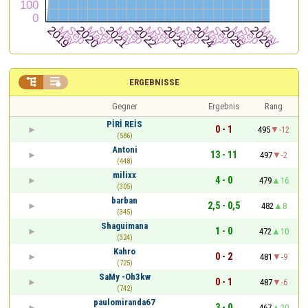


ERGEBNISSE
Gegner
Ergebnis
Rang
PİRİ REİS
0 - 1
495
-12
(586)
Antoni
13 - 11
497
-2
(448)
milixx
4 - 0
479
16
(305)
barban
2,5 - 0,5
482
8
(345)
Shaguimana
1 - 0
472
10
(324)
Kahro
0 - 2
481
-9
(725)
SaMy -Oh3kw
0 - 1
487
-6
(742)
paulomiranda67
3 - 0
467
20