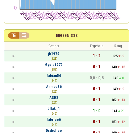


ERGEBNISSE
Gegner
Ergebnis
Rang
jb1970
1 - 2
125
-9
(128)
Gyula1970
0 - 1
140
-15
(151)
fabian56
0,5 - 0,5
140
0
(144)
Ahmed36
0 - 1
149
-9
(325)
ASES
0 - 1
162
-13
(224)
bllak_1
1 - 0
141
21
(246)
fabrice6
0 - 1
153
-12
(247)
Diabólico
0 - 2
168
-15