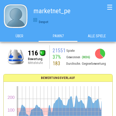
☰
marketnet_pe
Despot
ÜBER
PAWN7
ALLE SPIELE
21551
Spiele
116
37%
Gewonnen
(8036)
Bewertung
183
Mittelstufe
Durchschn. Gegnerbewertung
BEWERTUNGSVERLAUF