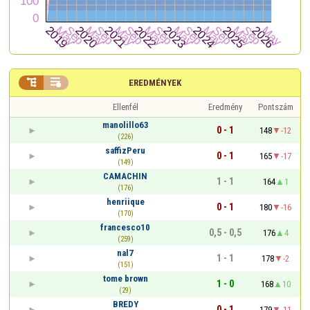


EREDMÉNYEK
Ellenfél
Eredmény
Pontszám
manolillo63
0 - 1
148
-12
(226)
saffizPeru
0 - 1
165
-17
(149)
CAMACHIN
1 - 1
164
1
(176)
henriique
0 - 1
180
-16
(170)
francesco10
0,5 - 0,5
176
4
(259)
nal7
1 - 1
178
-2
(151)
tome brown
1 - 0
168
10
(29)
BREDY
0 - 1
179
-11