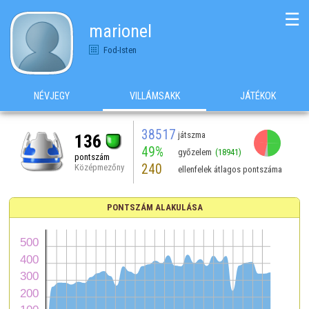
☰
marionel
Fod-Isten
NÉVJEGY
VILLÁMSAKK
JÁTÉKOK
38517
játszma
136
49%
győzelem
(18941)
pontszám
240
Középmezőny
ellenfelek átlagos pontszáma
PONTSZÁM ALAKULÁSA