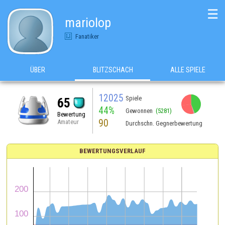
☰
mariolop
Fanatiker
ÜBER
BLITZSCHACH
ALLE SPIELE
12025
Spiele
65
44%
Gewonnen
(5281)
Bewertung
90
Amateur
Durchschn. Gegnerbewertung
BEWERTUNGSVERLAUF