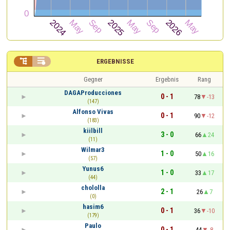


ERGEBNISSE
Gegner
Ergebnis
Rang
DAGAProducciones
0 - 1
78
-13
(147)
Alfonso Vivas
0 - 1
90
-12
(183)
kiilbill
3 - 0
66
24
(11)
Wilmar3
1 - 0
50
16
(57)
Yunus6
1 - 0
33
17
(44)
chololla
2 - 1
26
7
(0)
hasim6
0 - 1
36
-10
(179)
Paulo
0 - 1
44
-8